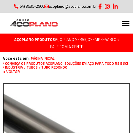
(54) 3535-2900
acoplano@acoplano.com.br
AÇOPLANO PRODUTOS
AÇOPLANO SERVIÇOS
EMPRESA
BLOG
FALE COM A GENTE
Você está em:
PÁGINA INICIAL
CONHEÇA OS PRODUTOS AÇOPLANO! SOLUÇÕES EM AÇO PARA TODO RS E SC!
TUBO REDONDO
INDÚSTRIA
TUBOS
< VOLTAR