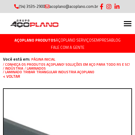
(54) 3535-2900
acoplano@acoplano.com.br
AÇOPLANO PRODUTOS
AÇOPLANO SERVIÇOS
EMPRESA
BLOG
FALE COM A GENTE
Você está em:
PÁGINA INICIAL
CONHEÇA OS PRODUTOS AÇOPLANO! SOLUÇÕES EM AÇO PARA TODO RS E SC!
INDÚSTRIA
LAMINADOS
LAMINADO TRIBAR TRIANGULAR INDUSTRIA AÇOPLANO
< VOLTAR