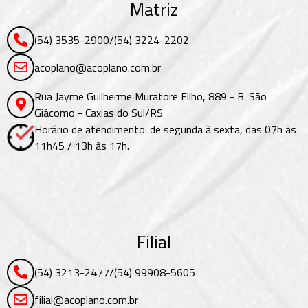
Matriz
(54) 3535-2900
/
(54) 3224-2202
acoplano@acoplano.com.br
Rua Jayme Guilherme Muratore Filho, 889 - B. São
Giácomo - Caxias do Sul/RS
Horário de atendimento: de segunda à sexta, das 07h às
11h45 / 13h às 17h.
Filial
(54) 3213-2477
/
(54) 99908-5605
filial@acoplano.com.br