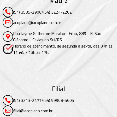
Matriz
(54) 3535-2900
/
(54) 3224-2202
acoplano@acoplano.com.br
Rua Jayme Guilherme Muratore Filho, 889 - B. São
Giácomo - Caxias do Sul/RS
Horário de atendimento: de segunda à sexta, das 07h às
11h45 / 13h às 17h.
Filial
(54) 3213-2477
/
(54) 99908-5605
filial@acoplano.com.br