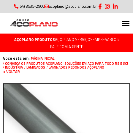
(54) 3535-2900
acoplano@acoplano.com.br
AÇOPLANO PRODUTOS
AÇOPLANO SERVIÇOS
EMPRESA
BLOG
FALE COM A GENTE
Você está em:
PÁGINA INICIAL
CONHEÇA OS PRODUTOS AÇOPLANO! SOLUÇÕES EM AÇO PARA TODO RS E SC!
LAMINADOS REDONDOS AÇOPLANO
INDÚSTRIA
LAMINADOS
< VOLTAR